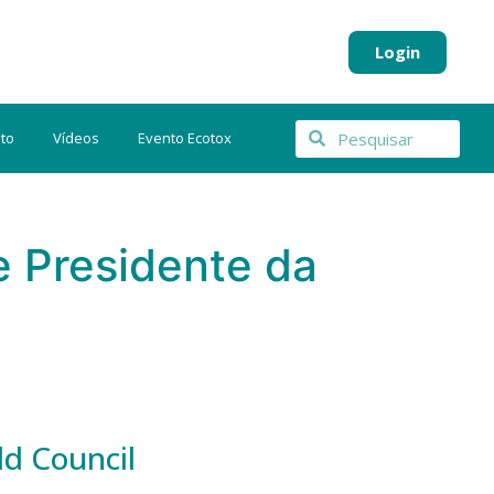
Login
to
Vídeos
Evento Ecotox
ce Presidente da
ld Council