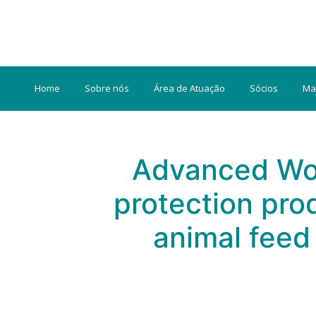
Home
Sobre nós
Área de Atuação
Sócios
Ma
Advanced Wor
protection pro
animal feed 