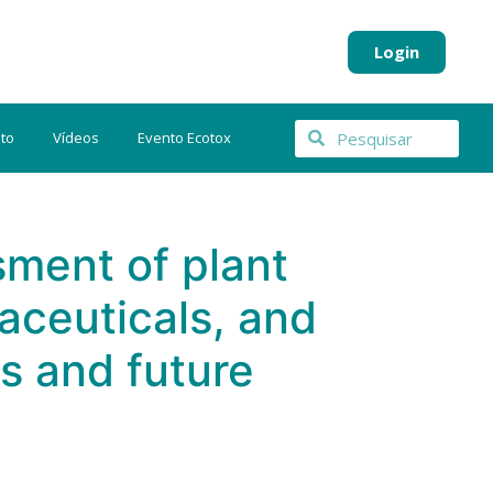
Login
to
Vídeos
Evento Ecotox
ment of plant
aceuticals, and
us and future