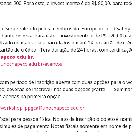
agas: 200. Para este, o investimento é de R$ 80,00, para tod
sto. Será realizado pelos membros da European Food Safety
diante reserva. Para este o investimento é de R$ 220,00 (e
ado de matrícula – parcelados em até 2X no cartão de crédi
cartão de crédito). Terá duração de 24 horas, com certificaçã
apeco.edu.br
.
.unochapeco.edu.br/eventos
com período de inscrição aberta com duas opções para o wor
tico, deverão se inscrever nas duas opções (Parte 1 – Seminá
re apenas na primeira opção.
:
workshop_ppgca@unochapeco.edu.br
.
scal para pessoa física. No ato da inscrição o boleto é nom
o simples de pagamento.Notas fiscais somente em nome de p