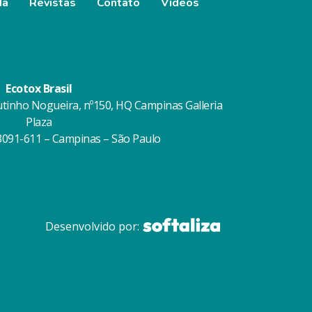
da
Revistas
Contato
Vídeos
Ecotox Brasil
utinho Nogueira, nº150, HQ Campinas Galleria
Plaza
13091-611 – Campinas – São Paulo
Desenvolvido por: