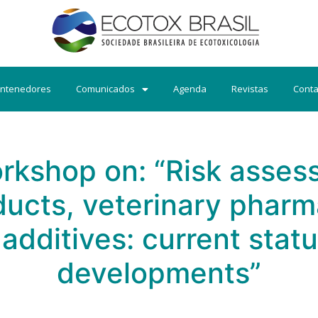
ntenedores
Comunicados
Agenda
Revistas
Conta
kshop on: “Risk assess
ducts, veterinary pharm
additives: current stat
developments”