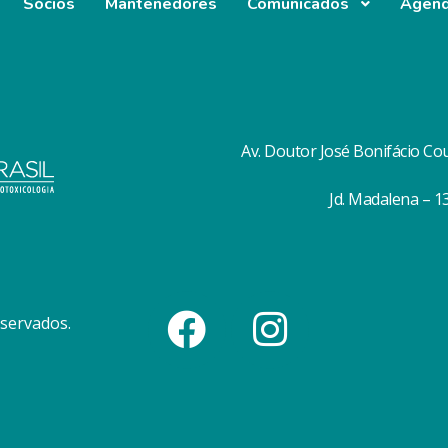
Sócios
Mantenedores
Comunicados
Agen
Av. Doutor José Bonifácio Co
Jd. Madalena – 
eservados.