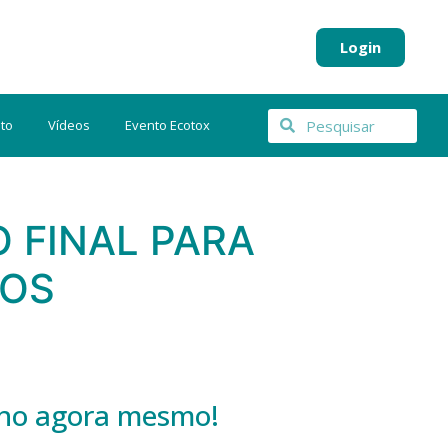
Login
to
Vídeos
Evento Ecotox
O FINAL PARA
HOS
alho agora mesmo!