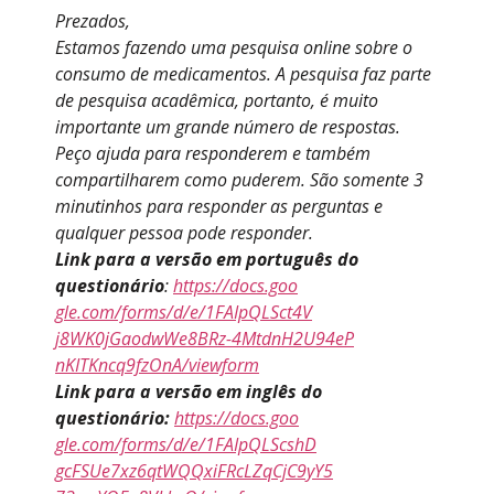
Prezados,
Estamos fazendo uma pesquisa online sobre o
consumo de medicamentos. A pesquisa faz parte
de pesquisa acadêmica, portanto, é muito
importante um grande número de respostas.
Peço ajuda para responderem e também
compartilharem como puderem. São somente 3
minutinhos para responder as perguntas e
qualquer pessoa pode responder.
Link para a versão em português do
questionário
:
https://docs.goo
gle.com/forms/d/e/1FAIpQLSct4V
j8WK0jGaodwWe8BRz-4MtdnH2U94eP
nKITKncq9fzOnA/viewform
Link para a versão em inglês do
questionário:
https://docs.goo
gle.com/forms/d/e/1FAIpQLScshD
gcFSUe7xz6qtWQQxiFRcLZqCjC9yY5