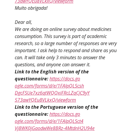
73awYQEu8VLkxQ/viewform
Muito obrigada!
Dear all,
We are doing an online survey about medicines
consumption. This survey is part of academic
research, so a large number of responses are very
important. I ask help to respond and share as you
can. It will take only 3 minutes to answer the
questions, and anyone can answer it.
Link to the English version of the
questionnaire:
https://docs.go
ogle.com/forms/d/e/1FAIpQLScsh
DgcFSUe7xz6qtWQQxiFRcLZqCjC9yY
573awYQEu8VLkxQ/viewform
Link to the Portuguese version of the
questionnaire:
https://docs.go
ogle.com/forms/d/e/1FAIpQLSct4
Vj8WK0jGaodwWe8BRz-4MtdnH2U94e