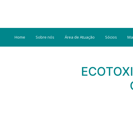
Home
Sobre nós
Área de Atuação
Sócios
Ma
ECOTOX