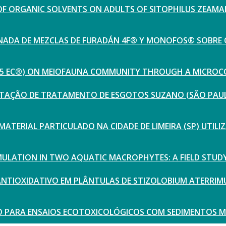
OF ORGANIC SOLVENTS ON ADULTS OF SITOPHILUS ZEAMA
INADA DE MEZCLAS DE FURADÁN 4F® Y MONOFOS® SOBR
 35 EC®) ON MEIOFAUNA COMMUNITY THROUGH A MICRO
TAÇÃO DE TRATAMENTO DE ESGOTOS SUZANO (SÃO PAULO)
ATERIAL PARTICULADO NA CIDADE DE LIMEIRA (SP) UTIL
ULATION IN TWO AQUATIC MACROPHYTES: A FIELD STUD
ANTIOXIDATIVO EM PLÂNTULAS DE STIZOLOBIUM ATERRIM
O PARA ENSAIOS ECOTOXICOLÓGICOS COM SEDIMENTOS 